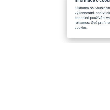
Informace o cook
Kliknutím na Souhlasí
výkonnostní, analytic
pohodlné používání we
reklamou. Své prefere
cookies.
Zjistit dostupnost: