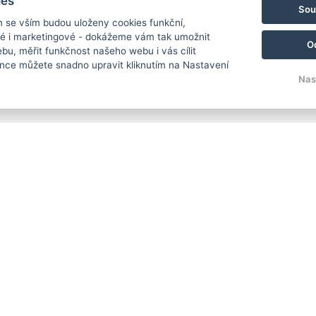
ies
Sou
m se vším budou uloženy cookies funkční,
ké i marketingové - dokážeme vám tak umožnit
O
bu, měřit funkčnost našeho webu i vás cílit
nce můžete snadno upravit kliknutím na Nastavení
Nas
O nás
Objevte „
Pohodu na Radosti
„
Rodinný rekreační objekt přímo na břehu Hrach
V našem uzavřeném objektu se nachází
Penzion