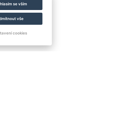
hlasím se vším
dmítnout vše
tavení cookies
oluské přehrady…
 s restaurací
s domácí poctivou