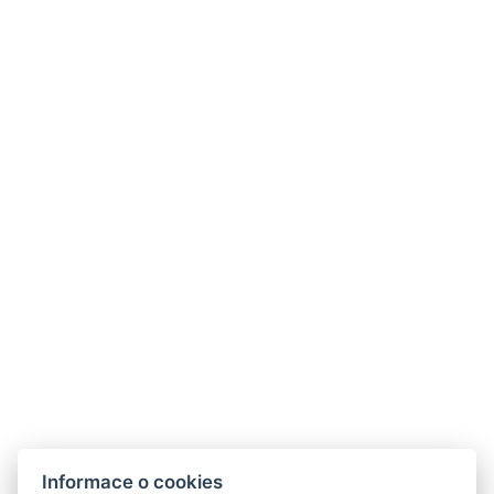
ČTYŘLŮŽKOVÝ POKOJ S VLASTNÍ
KOUPELNOU
VYBAVENÍ POKOJE
TV : Plochá obrazovka
Bezdrátový internet : Vysokorychlostní
Sprcha
WC
Domácí mazlíčci : Za cenu: 250 Kč
Nekuřácké prostředí
Závěsy
Rozloha místnosti : 22m²
Informace o cookies