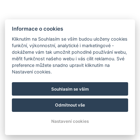
Informace o cookies
Kliknutím na Souhlasím se vším budou uloženy cookies
funkční, výkonnostní, analytické i marketingové -
dokážeme vám tak umožnit pohodlné používání webu,
měřit funkčnost našeho webu i vás cílit reklamou. Své
preference můžete snadno upravit kliknutím na
Nastavení cookies.
recepce@kempkosatka.cz
Souhlasím se vším
+420 601 170 170
Právní dokumenty
Odmítnout vše
© Copyright 2026 | Všechna práva vyhrazena
Nastavení cookies